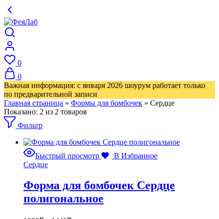
0
0
Важная информация: с января 2026 шоурум работает только
по предварительной записи
Главная страница
»
Формы для бомбочек
»
Сердце
Показано:
2
из
2
товаров
Фильтр
Быстрый просмотр
В Избранное
Сердце
Форма для бомбочек Сердце
полигональное
Диапазон