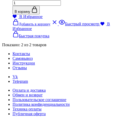
Количество
товара
Форма
В корзину
для
В Избранное
бомбочек
Этот
Быстрый просмотр
В
Добавить в корзину
Сердце
товар
Избранное
имеет
несколько
Быстрая покупка
вариаций.
Опции
Показано:
2
из
2
товаров
можно
Контакты
выбрать
Самовывоз
на
Инструкции
странице
Отзывы
товара.
Vk
Telegram
Оплата и доставка
Обмен и возврат
Пользовательское соглашение
Политика конфиденциальности
Техника оплаты
Публичная оферта