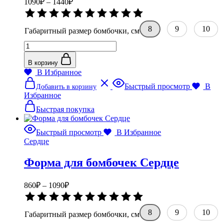
1090
₽
–
1440
₽
цен:
Оценка
1090₽
0
–
из
8
9
10
Габаритный размер бомбочки, см
5
1440₽
Количество
товара
Форма
В корзину
для
В Избранное
бомбочек
Этот
Быстрый просмотр
В
Добавить в корзину
Сердце
товар
Избранное
полигональное
имеет
несколько
Быстрая покупка
вариаций.
Опции
Быстрый просмотр
В Избранное
можно
Сердце
выбрать
на
Форма для бомбочек Сердце
странице
товара.
Диапазон
860
₽
–
1090
₽
цен:
Оценка
860₽
0
–
из
8
9
10
Габаритный размер бомбочки, см
5
1090₽