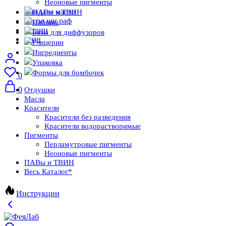
Неоновые пигменты
миндаля масло
ПАВы и ТВИН
масло ши раф
Наборы
бетаин
Базы для диффузоров
твин
Глицерин
Ингредиенты
Упаковка
Формы для бомбочек
0
0
Отдушки
Масла
Красители
Красители без разведения
Красители водорастворимые
Пигменты
Перламутровые пигменты
Неоновые пигменты
ПАВы и ТВИН
Весь Каталог
*
Инструкции