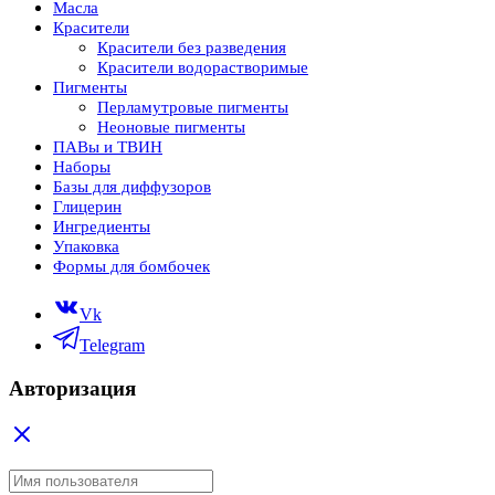
Масла
Красители
Красители без разведения
Красители водорастворимые
Пигменты
Перламутровые пигменты
Неоновые пигменты
ПАВы и ТВИН
Наборы
Базы для диффузоров
Глицерин
Ингредиенты
Упаковка
Формы для бомбочек
Vk
Telegram
Авторизация