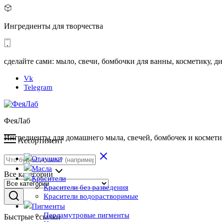
Ингредиенты для творчества
сделайте сами: мыло, свечи, бомбочки для ванны, косметику,
Vk
Telegram
ФеяЛаб
Ингредиенты для домашнего мыла, свечей, бомбочек и космет
Ассортимент
Отдушки
Масла
Все категории
Красители
Красители без разведения
Красители водорастворимые
Пигменты
Перламутровые пигменты
Быстрые ссылки