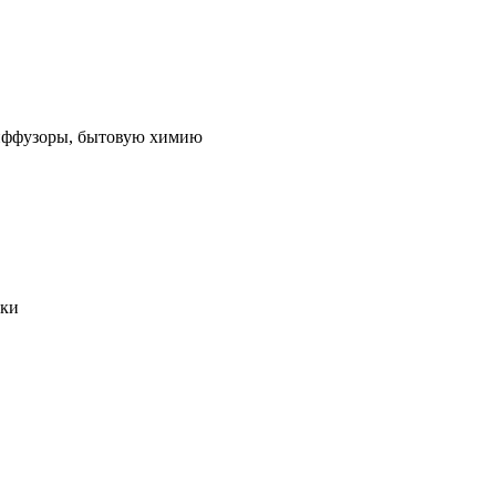
 диффузоры, бытовую химию
ики