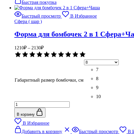
имеет
Быстрая покупка
несколько
вариаций.
Быстрый просмотр
В Избранное
Опции
Сфера ( шар )
можно
выбрать
Форма для бомбочек 2 в 1 Сфера+Ч
на
странице
товара.
Диапазон
1210
₽
–
2130
₽
цен:
Оценка
1210₽
0
–
из
5
7
2130₽
8
Габаритный размер бомбочки, см
9
10
Количество
товара
Форма
В корзину
для
В Избранное
бомбочек
Этот
2
Добавить в корзину
Быстрый просмотр
В 
товар