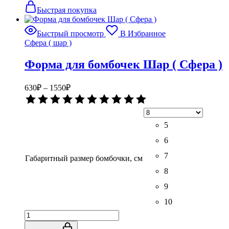
в
имеет
Быстрая покупка
1
несколько
Сфера+Чаша
вариаций.
Быстрый просмотр
В Избранное
Опции
Сфера ( шар )
можно
выбрать
Форма для бомбочек Шар ( Сфера )
на
странице
товара.
Диапазон
630
₽
–
1550
₽
цен:
Оценка
630₽
0
–
из
5
5
1550₽
6
7
Габаритный размер бомбочки, см
8
9
10
Количество
товара