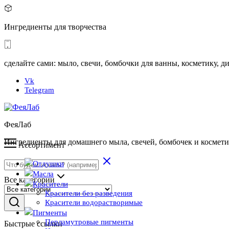
Ингредиенты для творчества
сделайте сами: мыло, свечи, бомбочки для ванны, косметику,
Vk
Telegram
ФеяЛаб
Ингредиенты для домашнего мыла, свечей, бомбочек и космет
Ассортимент
Отдушки
Масла
Все категории
Красители
Красители без разведения
Красители водорастворимые
Пигменты
Перламутровые пигменты
Быстрые ссылки