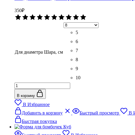
350
₽
Оценка
0
из
5
5
6
7
Для диаметра Шара, см
8
9
10
Количество
товара
Подставка
В корзину
для
В Избранное
сушки
Этот
бомбочек
Добавить в корзину
Быстрый просмотр
В 
товар
Шар
имеет
Быстрая покупка
несколько
вариаций.