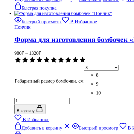
товар
имеет
Быстрая покупка
несколько
вариаций.
Быстрый просмотр
В Избранное
Опции
Пончик
можно
выбрать
Форма для изготовления бомбочек 
на
странице
товара.
Диапазон
980
₽
–
1320
₽
цен:
Оценка
980₽
0
–
из
5
8
1320₽
Габаритный размер бомбочки, см
9
10
Количество
товара
Форма
В корзину
для
В Избранное
изготовления
Этот
бомбочек
Добавить в корзину
Быстрый просмотр
В 
товар
"Пончик"