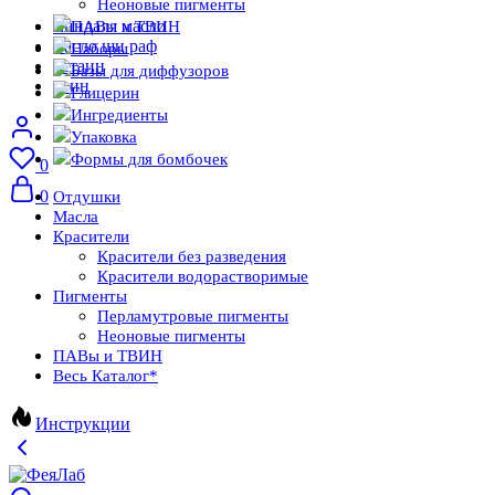
Неоновые пигменты
миндаля масло
ПАВы и ТВИН
масло ши раф
Наборы
бетаин
Базы для диффузоров
твин
Глицерин
Ингредиенты
Упаковка
Формы для бомбочек
0
0
Отдушки
Масла
Красители
Красители без разведения
Красители водорастворимые
Пигменты
Перламутровые пигменты
Неоновые пигменты
ПАВы и ТВИН
Весь Каталог
*
Инструкции