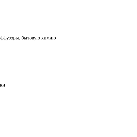
 диффузоры, бытовую химию
ики