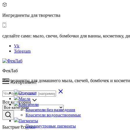
Ингредиенты для творчества
сделайте сами: мыло, свечи, бомбочки для ванны, косметику,
Vk
Telegram
ФеяЛаб
Ингредиенты для домашнего мыла, свечей, бомбочек и космет
Ассортимент
Отдушки
Масла
Все категории
Красители
Красители без разведения
Красители водорастворимые
Пигменты
Перламутровые пигменты
Быстрые ссылки