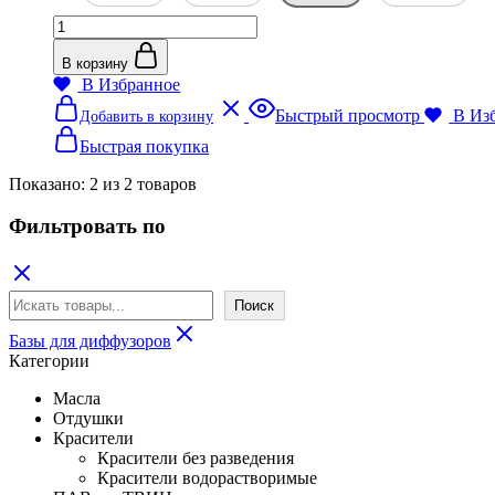
5
2120₽
Количество
товара
Augeo
В корзину
(база
В Избранное
для
Этот
Быстрый просмотр
В Из
Добавить в корзину
аромадиффузов),
товар
пр.
имеет
Быстрая покупка
Бразилия
несколько
вариаций.
Показано:
2
из
2
товаров
Опции
можно
Фильтровать по
выбрать
на
странице
Поиск
товара.
Поиск
Базы для диффузоров
Категории
Масла
Отдушки
Красители
Красители без разведения
Красители водорастворимые