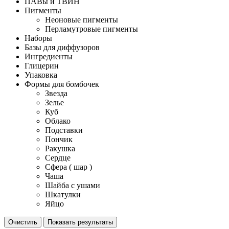
ПАВы и ТВИН
Пигменты
Неоновые пигменты
Перламутровые пигменты
Наборы
Базы для диффузоров
Ингредиенты
Глицерин
Упаковка
Формы для бомбочек
Звезда
Зелье
Куб
Облако
Подставки
Пончик
Ракушка
Сердце
Сфера ( шар )
Чаша
Шайба с ушами
Шкатулки
Яйцо
Очистить
Показать результаты