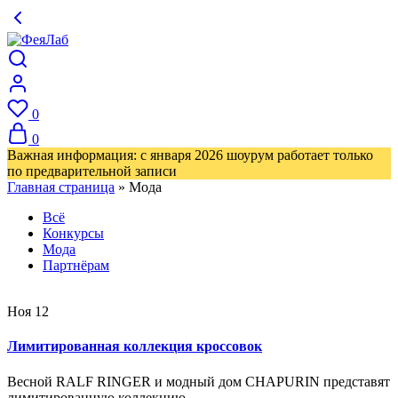
0
0
Важная информация: с января 2026 шоурум работает только
по предварительной записи
Главная страница
»
Мода
Всё
Конкурсы
Мода
Партнёрам
Ноя
12
Лимитированная коллекция кроссовок
Весной RALF RINGER и модный дом CHAPURIN представят
лимитированную коллекцию…