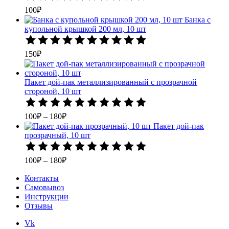
0
100
₽
из
Банка с
5
купольной крышкой 200 мл, 10 шт
Оценка
0
150
₽
из
5
Пакет дой-пак металлизированный с прозрачной
стороной, 10 шт
Оценка
0
Диапазон
100
₽
–
180
₽
из
цен:
Пакет дой-пак
5
100₽
прозрачный, 10 шт
–
Оценка
0
180₽
Диапазон
100
₽
–
180
₽
из
цен:
5
Контакты
100₽
Самовывоз
–
Инструкции
180₽
Отзывы
Vk