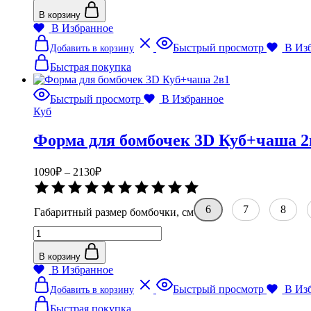
товара
Форма
В корзину
для
В Избранное
бомбочек
Этот
Быстрый просмотр
В Из
Добавить в корзину
3D
товар
Куб+чаша
имеет
Быстрая покупка
3в1
несколько
вариаций.
Быстрый просмотр
В Избранное
Опции
Куб
можно
выбрать
Форма для бомбочек 3D Куб+чаша 2
на
странице
товара.
Диапазон
1090
₽
–
2130
₽
цен:
Оценка
1090₽
0
–
из
6
7
8
Габаритный размер бомбочки, см
5
2130₽
Количество
товара
Форма
В корзину
для
В Избранное
бомбочек
Этот
Быстрый просмотр
В Из
Добавить в корзину
3D
товар
Куб+чаша
имеет
Быстрая покупка