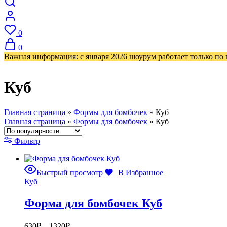
0
0
Важная информация: с января 2026 шоурум работает только по
Куб
Главная страница
»
Формы для бомбочек
»
Куб
Главная страница
»
Формы для бомбочек
»
Куб
Фильтр
Быстрый просмотр
В Избранное
Куб
Форма для бомбочек Куб
Диапазон
630
₽
–
1320
₽