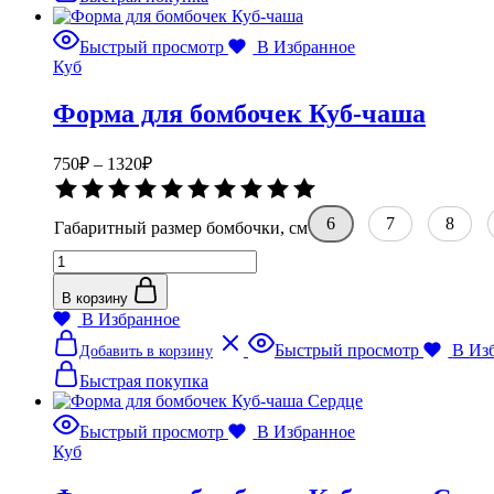
2в1
несколько
вариаций.
Быстрый просмотр
В Избранное
Опции
Куб
можно
выбрать
Форма для бомбочек Куб-чаша
на
странице
товара.
Диапазон
750
₽
–
1320
₽
цен:
Оценка
750₽
0
–
из
6
7
8
Габаритный размер бомбочки, см
5
1320₽
Количество
товара
Форма
В корзину
для
В Избранное
бомбочек
Этот
Быстрый просмотр
В Из
Добавить в корзину
Куб-
товар
чаша
имеет
Быстрая покупка
несколько
вариаций.
Быстрый просмотр
В Избранное
Опции
Куб
можно
выбрать