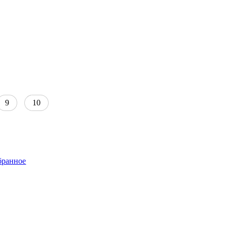
9
10
бранное