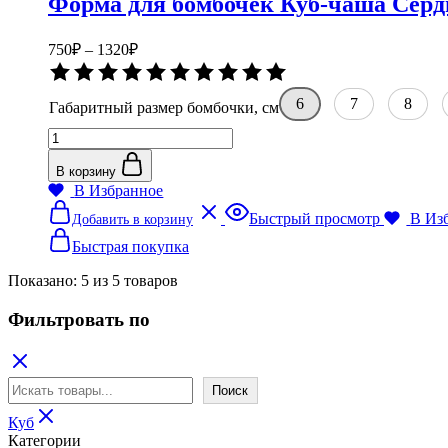
Форма для бомбочек Куб-чаша Серд
на
странице
товара.
Диапазон
750
₽
–
1320
₽
цен:
Оценка
750₽
0
–
из
6
7
8
Габаритный размер бомбочки, см
5
1320₽
Количество
товара
Форма
В корзину
для
В Избранное
бомбочек
Этот
Быстрый просмотр
В Из
Добавить в корзину
Куб-
товар
чаша
имеет
Быстрая покупка
Сердце
несколько
вариаций.
Показано:
5
из
5
товаров
Опции
можно
Фильтровать по
выбрать
на
странице
Поиск
товара.
Поиск
Куб
Категории