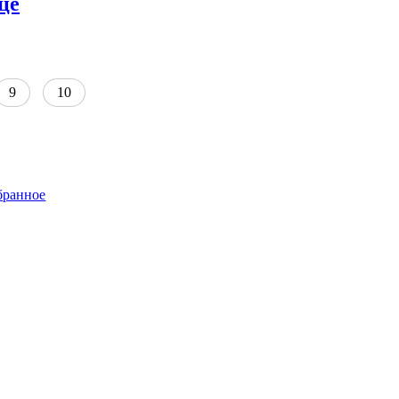
це
9
10
бранное