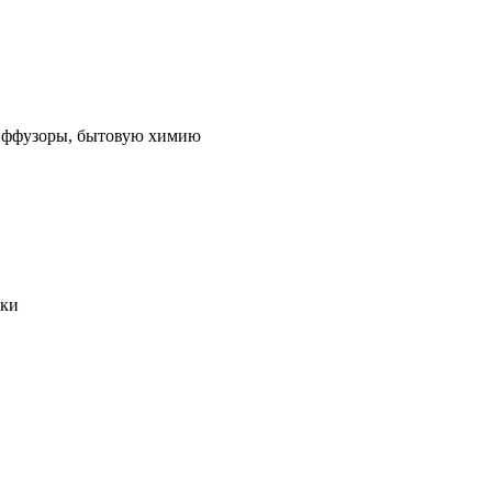
 диффузоры, бытовую химию
ики