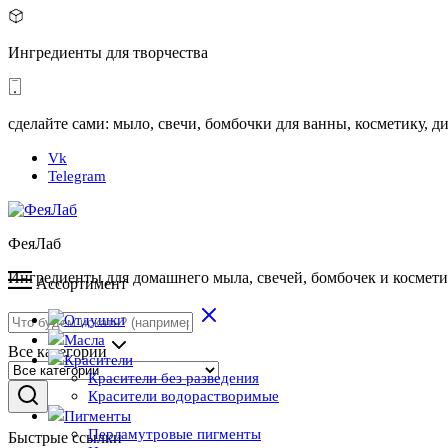
Ингредиенты для творчества
сделайте сами: мыло, свечи, бомбочки для ванны, косметику,
Vk
Telegram
ФеяЛаб
Ингредиенты для домашнего мыла, свечей, бомбочек и космет
Ассортимент
Отдушки
Масла
Все категории
Красители
Красители без разведения
Красители водорастворимые
Пигменты
Перламутровые пигменты
Быстрые ссылки