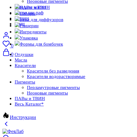
Неоновые пигменты
миндаля масло
ПАВы и ТВИН
масло ши раф
Наборы
бетаин
Базы для диффузоров
твин
Глицерин
Ингредиенты
Упаковка
Формы для бомбочек
0
0
Отдушки
Масла
Красители
Красители без разведения
Красители водорастворимые
Пигменты
Перламутровые пигменты
Неоновые пигменты
ПАВы и ТВИН
Весь Каталог
*
Инструкции