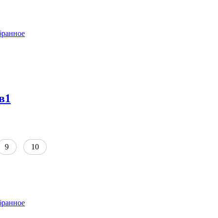
бранное
в1
9
10
бранное