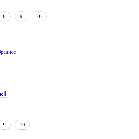
8
9
10
бранное
в1
9
10