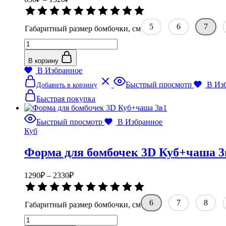
цен:
Оценка
630₽
0
–
из
5
6
7
Габаритный размер бомбочки, см
5
1320₽
Количество
товара
Форма
В корзину
для
В Избранное
бомбочек
Этот
Быстрый просмотр
В Из
Добавить в корзину
Куб
товар
имеет
Быстрая покупка
несколько
вариаций.
Быстрый просмотр
В Избранное
Опции
Куб
можно
выбрать
Форма для бомбочек 3D Куб+чаша 3
на
странице
товара.
Диапазон
1290
₽
–
2330
₽
цен:
Оценка
1290₽
0
–
из
6
7
8
Габаритный размер бомбочки, см
5
2330₽
Количество