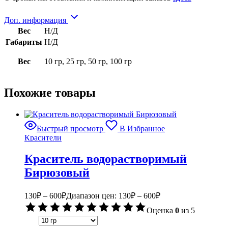
Доп. информация
Вес
Н/Д
Габариты
Н/Д
Вес
10 гр, 25 гр, 50 гр, 100 гр
Похожие товары
Быстрый просмотр
В Избранное
Красители
Краситель водорастворимый
Бирюзовый
130
₽
–
600
₽
Диапазон цен: 130₽ – 600₽
Оценка
0
из 5