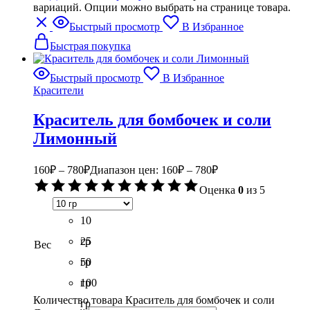
вариаций. Опции можно выбрать на странице товара.
Быстрый просмотр
В Избранное
Быстрая покупка
Быстрый просмотр
В Избранное
Красители
Краситель для бомбочек и соли
Лимонный
160
₽
–
780
₽
Диапазон цен: 160₽ – 780₽
Оценка
0
из 5
10
гр
25
Вес
гр
50
гр
100
Количество товара Краситель для бомбочек и соли
гр