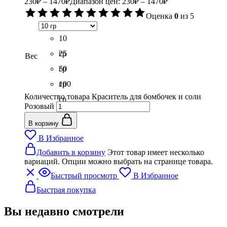
230
₽
–
1470
₽
Диапазон цен: 230₽ – 1470₽
Оценка
0
из 5
10
гр
25
Вес
гр
50
гр
100
Количество товара Краситель для бомбочек и соли
гр
Розовый
В корзину
В Избранное
Добавить в корзину
Этот товар имеет несколько
вариаций. Опции можно выбрать на странице товара.
Быстрый просмотр
В Избранное
Быстрая покупка
Вы недавно смотрели