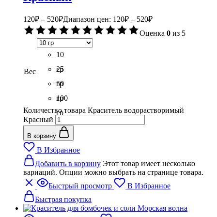
120
₽
–
520
₽
Диапазон цен: 120₽ – 520₽
Оценка
0
из 5
10
гр
25
Вес
гр
50
гр
100
Количество товара Краситель водорастворимый
гр
Красный
В корзину
В Избранное
Добавить в корзину
Этот товар имеет несколько
вариаций. Опции можно выбрать на странице товара.
Быстрый просмотр
В Избранное
Быстрая покупка