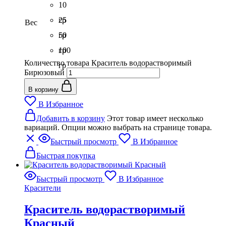
10
гр
25
Вес
гр
50
гр
100
Количество товара Краситель водорастворимый
гр
Бирюзовый
В корзину
В Избранное
Добавить в корзину
Этот товар имеет несколько
вариаций. Опции можно выбрать на странице товара.
Быстрый просмотр
В Избранное
Быстрая покупка
Быстрый просмотр
В Избранное
Красители
Краситель водорастворимый
Красный