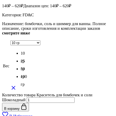
140
₽
–
620
₽
Диапазон цен: 140₽ – 620₽
Категория: FD&С
Назначение: бомбочки, соль и шиммер для ванны. Полное
описание, сроки изготовления и комплектации заказов
смотрите ниже
10
гр
25
Вес
гр
50
гр
100
гр
Количество товара Краситель для бомбочек и соли
Шоколадный
В корзину