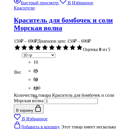
Быстрый просмотр
В Избранное
Красители
Краситель для бомбочек и соли
Морская волна
150
₽
–
690
₽
Диапазон цен: 150₽ – 690₽
Оценка
0
из 5
10
гр
25
Вес
гр
50
гр
100
Количество товара Краситель для бомбочек и соли
гр
Морская волна
В корзину
В Избранное
Добавить в корзину
Этот товар имеет несколько