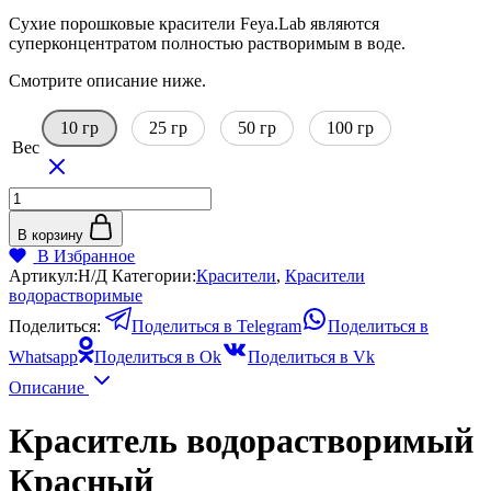
цен:
Сухие порошковые красители Feya.Lab являются
120₽
суперконцентратом полностью растворимым в воде.
–
520₽
Смотрите описание ниже.
10 гр
25 гр
50 гр
100 гр
Вес
Количество
товара
Краситель
В корзину
водорастворимый
В Избранное
Красный
Артикул:
Н/Д
Категории:
Красители
,
Красители
водорастворимые
Поделиться:
Поделиться в Telegram
Поделиться в
Whatsapp
Поделиться в Ok
Поделиться в Vk
Описание
Краситель водорастворимый
Красный