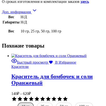
О сроках изготовления и комплектации заказов
здесь
Доп. информация
Вес
Н/Д
Габариты
Н/Д
Вес
10 гр, 25 гр, 50 гр, 100 гр
Похожие товары
Быстрый просмотр
В Избранное
Красители
Краситель для бомбочек и соли
Оранжевый
Диапазон
140
₽
–
620
₽
цен:
Оценка
140₽
0