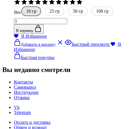
Оценка
140₽
0
10 гр
–
25 гр
50 гр
из
100 гр
Вес
5
620₽
Количество
товара
Краситель
В корзину
для
В Избранное
бомбочек
Этот
Быстрый просмотр
В
Добавить в корзину
и
товар
Избранное
соли
имеет
Красный
несколько
Быстрая покупка
вариаций.
Опции
Вы недавно смотрели
можно
выбрать
Контакты
на
Самовывоз
странице
Инструкции
товара.
Отзывы
Vk
Telegram
Оплата и доставка
Обмен и возврат