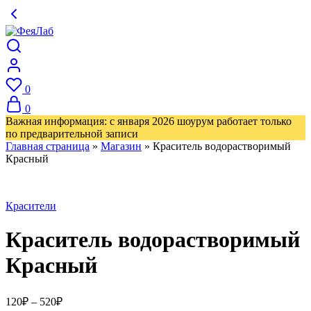
0
0
Важная информация: с января 2026 шоурум работает только
по предварительной записи
Главная страница
»
Магазин
»
Краситель водорастворимый
Красный
Красители
Краситель водорастворимый
Красный
Диапазон
120
₽
–
520
₽