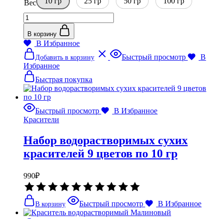
10 гр
–
25 гр
50 гр
из
100 гр
Вес
5
620₽
Количество
товара
Краситель
В корзину
для
В Избранное
бомбочек
Этот
Быстрый просмотр
В
Добавить в корзину
и
товар
Избранное
соли
имеет
Оранжевый
несколько
Быстрая покупка
вариаций.
Опции
можно
Быстрый просмотр
В Избранное
выбрать
Красители
на
странице
Набор водорастворимых сухих
товара.
красителей 9 цветов по 10 гр
990
₽
Оценка
0
из
Быстрый просмотр
В Избранное
В корзину
5