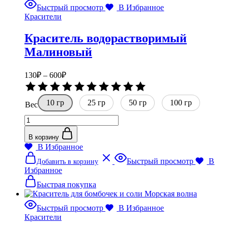
Быстрый просмотр
В Избранное
Красители
Краситель водорастворимый
Малиновый
Диапазон
130
₽
–
600
₽
цен:
Оценка
130₽
0
10 гр
–
25 гр
50 гр
из
100 гр
Вес
5
600₽
Количество
товара
Краситель
В корзину
водорастворимый
В Избранное
Малиновый
Этот
Быстрый просмотр
В
Добавить в корзину
товар
Избранное
имеет
несколько
Быстрая покупка
вариаций.
Опции
Быстрый просмотр
В Избранное
можно
Красители
выбрать