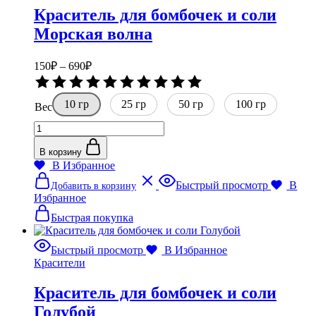
на
Краситель для бомбочек и соли
странице
товара.
Морская волна
Диапазон
150
₽
–
690
₽
цен:
Оценка
150₽
0
10 гр
–
25 гр
50 гр
из
100 гр
Вес
5
690₽
Количество
товара
Краситель
В корзину
для
В Избранное
бомбочек
Этот
Быстрый просмотр
В
Добавить в корзину
и
товар
Избранное
соли
имеет
Морская
несколько
Быстрая покупка
волна
вариаций.
Опции
Быстрый просмотр
В Избранное
можно
Красители
выбрать
на
Краситель для бомбочек и соли
странице
товара.
Голубой