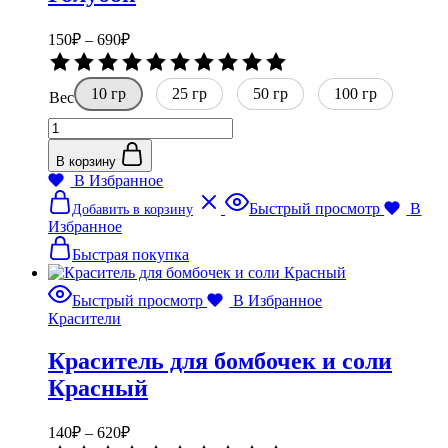
Диапазон
150
₽
–
690
₽
цен:
Оценка
150₽
0
10 гр
–
25 гр
50 гр
из
100 гр
Вес
5
690₽
Количество
товара
Краситель
В корзину
для
В Избранное
бомбочек
Этот
Быстрый просмотр
В
Добавить в корзину
и
товар
Избранное
соли
имеет
Голубой
несколько
Быстрая покупка
вариаций.
Опции
Быстрый просмотр
В Избранное
можно
Красители
выбрать
на
Краситель для бомбочек и соли
странице
товара.
Красный
Диапазон
140
₽
–
620
₽
цен: