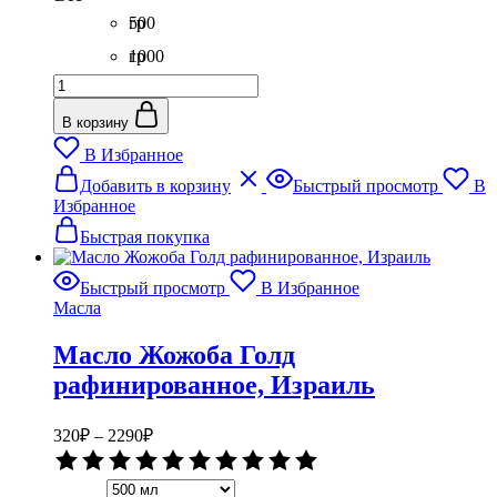
гр
500
гр
1000
Количество
гр
товара
Масло
В корзину
Рисовых
В Избранное
отрубей
Этот
рафинированное,
Добавить в корзину
Быстрый просмотр
В
товар
Италия
Избранное
имеет
несколько
Быстрая покупка
вариаций.
Опции
Быстрый просмотр
В Избранное
можно
Масла
выбрать
на
Масло Жожоба Голд
странице
товара.
рафинированное, Израиль
Диапазон
320
₽
–
2290
₽
цен:
Оценка
320₽
0
–
из