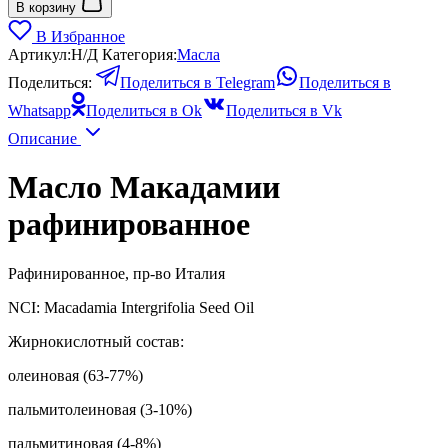
Масло
В корзину
Макадамии
В Избранное
рафинированное,
Артикул:
Н/Д
Категория:
Масла
пр.
Италия
Поделиться:
Поделиться в Telegram
Поделиться в
Whatsapp
Поделиться в Ok
Поделиться в Vk
Описание
Масло Макадамии
рафинированное
Рафинированное, пр-во Италия
NCI: Macadamia Intergrifolia Seed Oil
Жирнокислотный состав:
олеиновая (63-77%)
пальмитолеиновая (3-10%)
пальмитиновая (4-8%)