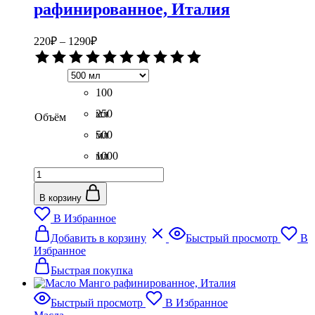
товара.
рафинированное, Италия
Диапазон
220
₽
–
1290
₽
цен:
Оценка
220₽
0
–
из
5
100
1290₽
мл
250
Объём
мл
500
мл
1000
Количество
мл
товара
Масло
В корзину
Персиковой
В Избранное
косточки
Этот
рафинированное,
Добавить в корзину
Быстрый просмотр
В
товар
Италия
Избранное
имеет
несколько
Быстрая покупка
вариаций.
Опции
Быстрый просмотр
В Избранное
можно