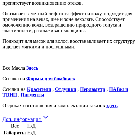
препятствует возникновению отеков.
Оказывает заметный лифтинг-эффект на кожу, подходит для
применения на веках, шее и зоне декольте. Способствует
омоложению кожи, возвращению природного тонуса и
эластичности, разглаживает морщины.
Подходит для масок для волос, восстанавливает их структуру
и делает мягкими и послушными.
Все Масла
Здесь
,
Ссылка на
Формы для бомбочек
Ссылки на
Красители
,
Отдушки
,
Перламутр
,
ПАВы и
ТВИН
,
Пигменты
О сроках изготовления и комплектации заказов
здесь
Доп. информация
Вес
Н/Д
Габариты
Н/Д