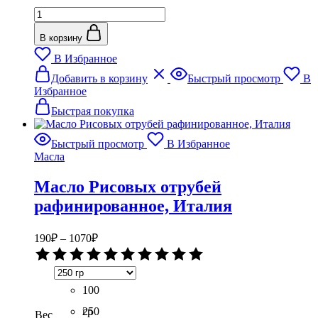
Количество
мл
товара
Масло
В корзину
Грецкого
В Избранное
ореха
Этот
рафинированное,
Добавить в корзину
Быстрый просмотр
В
товар
Италия
Избранное
имеет
несколько
Быстрая покупка
вариаций.
Опции
Быстрый просмотр
В Избранное
можно
Масла
выбрать
на
Масло Рисовых отрубей
странице
товара.
рафинированное, Италия
Диапазон
190
₽
–
1070
₽
цен:
Оценка
190₽
0
–
из
5
100
1070₽
гр
250
Вес