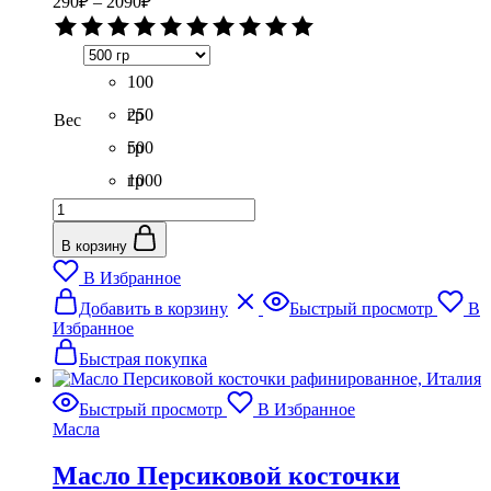
290
₽
–
2090
₽
цен:
Оценка
290₽
0
–
из
5
100
2090₽
гр
250
Вес
гр
500
гр
1000
Количество
гр
товара
Масло
В корзину
Бабассу
В Избранное
рафинированное,
Этот
пр.
Добавить в корзину
Быстрый просмотр
В
товар
Италия
Избранное
имеет
несколько
Быстрая покупка
вариаций.
Опции
Быстрый просмотр
В Избранное
можно
Масла
выбрать
на
Масло Персиковой косточки
странице