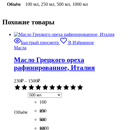
Объём
100 мл, 250 мл, 500 мл, 1000 мл
Похожие товары
Быстрый просмотр
В Избранное
Масла
Масло Грецкого ореха
рафинированное, Италия
Диапазон
230
₽
–
1500
₽
цен:
Оценка
230₽
0
–
из
5
100
1500₽
мл
250
Объём
мл
500
мл
1000