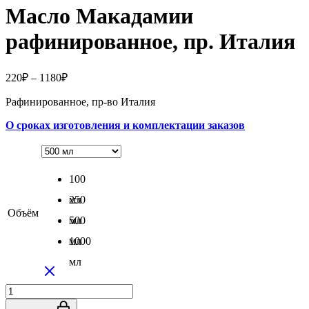
Масло Макадамии
рафинированное, пр. Италия
Диапазон
220
₽
–
1180
₽
цен:
Рафинированное, пр-во Италия
220₽
–
О сроках изготовления и комплектации заказов
1180₽
100
мл
250
Объём
мл
500
мл
1000
мл
Количество
товара