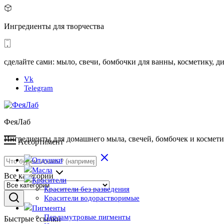
Ингредиенты для творчества
сделайте сами: мыло, свечи, бомбочки для ванны, косметику,
Vk
Telegram
ФеяЛаб
Ингредиенты для домашнего мыла, свечей, бомбочек и космет
Ассортимент
Отдушки
Масла
Все категории
Красители
Красители без разведения
Красители водорастворимые
Пигменты
Перламутровые пигменты
Быстрые ссылки