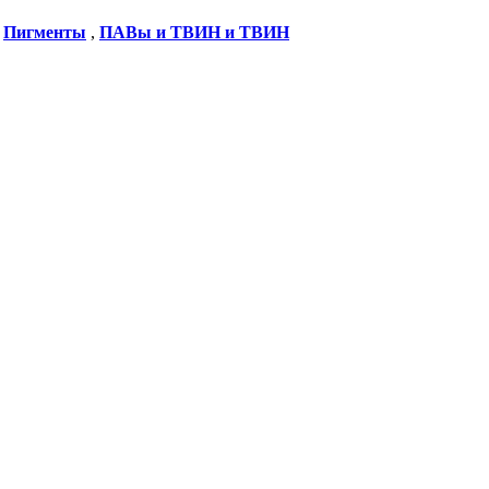
,
Пигменты
,
ПАВы и ТВИН и ТВИН