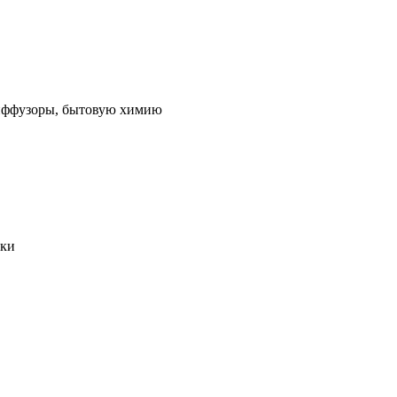
 диффузоры, бытовую химию
ики