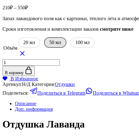
Диапазон
210
₽
–
550
₽
цен:
Запах лавандового поля как с картинки, теплого лета и атмос
210₽
–
Сроки изготовления и комплектации заказов
смотрите ниже
550₽
20 мл
50 мл
100 мл
Объём
Количество
товара
Отдушка
В корзину
Лаванда
В Избранное
Артикул:
Н/Д
Категория:
Отдушки
Поделиться:
Поделиться в Telegram
Поделиться в Whatsa
Описание
Доп. информация
Отдушка Лаванда