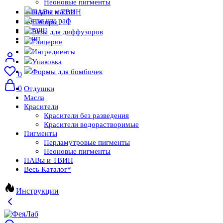
Неоновые пигменты
миндаля масло
ПАВы и ТВИН
масло ши раф
Наборы
бетаин
Базы для диффузоров
твин
Глицерин
Ингредиенты
Упаковка
Формы для бомбочек
0
0
Отдушки
Масла
Красители
Красители без разведения
Красители водорастворимые
Пигменты
Перламутровые пигменты
Неоновые пигменты
ПАВы и ТВИН
Весь Каталог
*
Инструкции