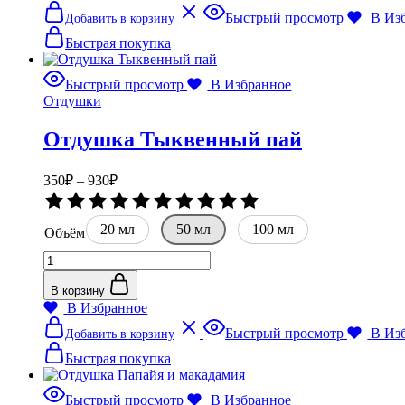
Ши
Этот
Быстрый просмотр
В Из
Добавить в корзину
и
товар
монои
имеет
Быстрая покупка
несколько
вариаций.
Быстрый просмотр
В Избранное
Опции
Отдушки
можно
выбрать
Отдушка Тыквенный пай
на
странице
товара.
Диапазон
350
₽
–
930
₽
цен:
Оценка
350₽
0
20 мл
–
50 мл
100 мл
из
Объём
5
930₽
Количество
товара
Отдушка
В корзину
Тыквенный
В Избранное
пай
Этот
Быстрый просмотр
В Из
Добавить в корзину
товар
имеет
Быстрая покупка
несколько
вариаций.
Быстрый просмотр
В Избранное
Опции