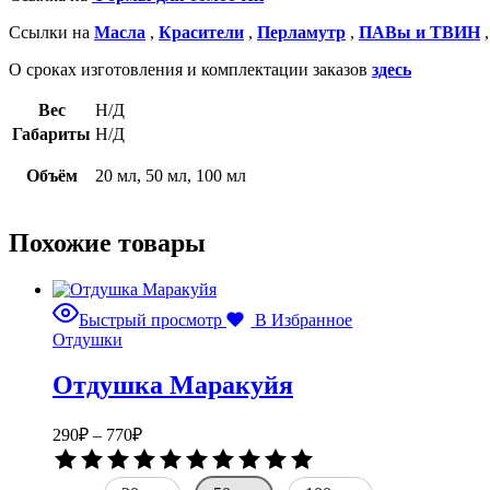
Ссылки на
Масла
,
Красители
,
Перламутр
,
ПАВы и ТВИН
О сроках изготовления и комплектации заказов
здесь
Вес
Н/Д
Габариты
Н/Д
Объём
20 мл, 50 мл, 100 мл
Похожие товары
Быстрый просмотр
В Избранное
Отдушки
Отдушка Маракуйя
Диапазон
290
₽
–
770
₽
цен:
Оценка
290₽
0