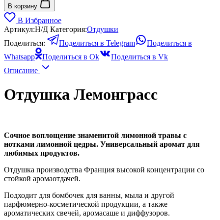
Отдушка
В корзину
Лемонграсс
В Избранное
Артикул:
Н/Д
Категория:
Отдушки
Поделиться:
Поделиться в Telegram
Поделиться в
Whatsapp
Поделиться в Ok
Поделиться в Vk
Описание
Отдушка Лемонграсс
Сочное воплощение знаменитой лимонной травы с
нотками лимонной цедры. Универсальный аромат для
любимых продуктов.
Отдушка производства Франция высокой концентрации со
стойкой аромаотдачей.
Подходит для бомбочек для ванны, мыла и другой
парфюмерно-косметической продукции, а также
ароматических свечей, аромасаше и диффузоров.