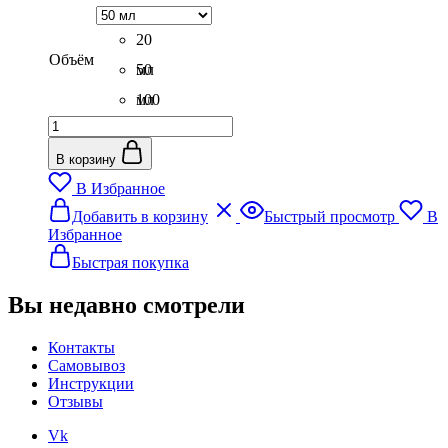
260₽
0
–
из
5
20
660₽
Объём
мл
50
мл
100
Количество
мл
товара
Отдушка
В корзину
Клубничный
В Избранное
пломбир
Этот
Добавить в корзину
Быстрый просмотр
В
товар
Избранное
имеет
несколько
Быстрая покупка
вариаций.
Опции
Вы недавно смотрели
можно
выбрать
Контакты
на
Самовывоз
странице
Инструкции
товара.
Отзывы
Vk