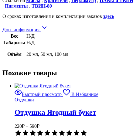
Ссылки на
Масла
,
Красители
,
Перламутр
,
ПАВы и ТВИН
,
Пигменты
,
ТВИН-80
О сроках изготовления и комплектации заказов
здесь
Доп. информация
Вес
Н/Д
Габариты
Н/Д
Объём
20 мл, 50 мл, 100 мл
Похожие товары
Быстрый просмотр
В Избранное
Отдушки
Отдушка Ягодный букет
Диапазон
220
₽
–
590
₽
цен:
Оценка