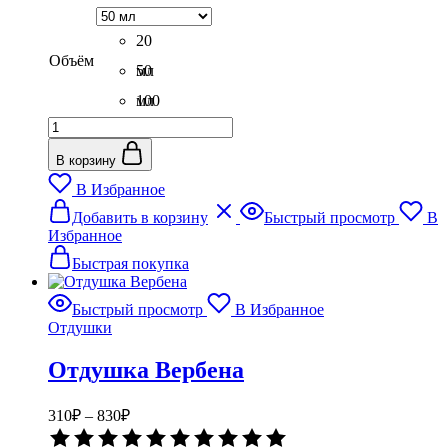
290₽
0
–
из
5
20
770₽
Объём
мл
50
мл
100
Количество
мл
товара
Отдушка
В корзину
Маракуйя
В Избранное
Этот
Добавить в корзину
Быстрый просмотр
В
товар
Избранное
имеет
несколько
Быстрая покупка
вариаций.
Опции
Быстрый просмотр
В Избранное
можно
Отдушки
выбрать
на
Отдушка Вербена
странице
товара.
Диапазон
310
₽
–
830
₽
цен:
Оценка