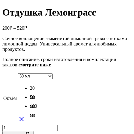
Отдушка Лемонграсс
Диапазон
200
₽
–
520
₽
цен:
Сочное воплощение знаменитой лимонной травы с нотками
200₽
лимонной цедры. Универсальный аромат для любимых
–
продуктов.
520₽
Полное описание, сроки изготовления и комплектации
заказов
смотрите ниже
20
мл
50
Объём
мл
100
мл
Количество
товара