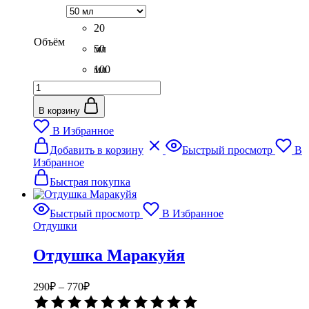
280₽
0
–
из
5
20
740₽
Объём
мл
50
мл
100
Количество
мл
товара
Отдушка
В корзину
Бельгийский
В Избранное
шоколад
Этот
Добавить в корзину
Быстрый просмотр
В
товар
Избранное
имеет
несколько
Быстрая покупка
вариаций.
Опции
Быстрый просмотр
В Избранное
можно
Отдушки
выбрать
на
Отдушка Маракуйя
странице
товара.
Диапазон
290
₽
–
770
₽
цен:
Оценка