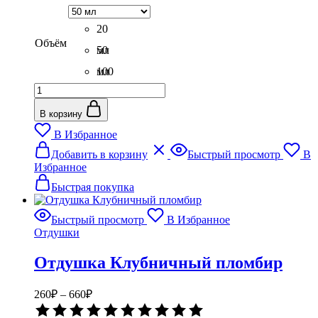
320₽
0
–
из
5
20
840₽
Объём
мл
50
мл
100
Количество
мл
товара
Отдушка
В корзину
Фисташковое
В Избранное
пирожное
Этот
Добавить в корзину
Быстрый просмотр
В
товар
Избранное
имеет
несколько
Быстрая покупка
вариаций.
Опции
Быстрый просмотр
В Избранное
можно
Отдушки
выбрать
на
Отдушка Клубничный пломбир
странице
товара.
Диапазон
260
₽
–
660
₽
цен:
Оценка