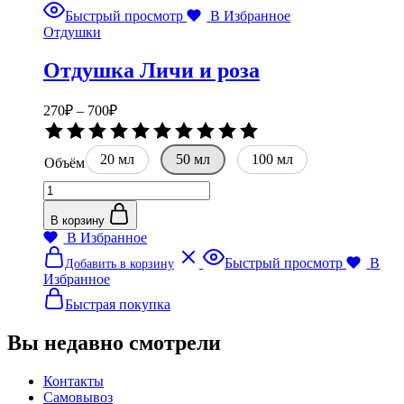
Опции
Быстрый просмотр
В Избранное
можно
Отдушки
выбрать
на
Отдушка Личи и роза
странице
товара.
Диапазон
270
₽
–
700
₽
цен:
Оценка
270₽
0
20 мл
–
50 мл
100 мл
из
Объём
5
700₽
Количество
товара
Отдушка
В корзину
Личи
В Избранное
и
Этот
Быстрый просмотр
В
Добавить в корзину
роза
товар
Избранное
имеет
несколько
Быстрая покупка
вариаций.
Опции
Вы недавно смотрели
можно
выбрать
Контакты
на
Самовывоз
странице