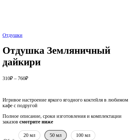
Отдушки
Отдушка Земляничный
дайкири
Диапазон
310
₽
–
760
₽
цен:
310₽
–
Игривое настроение яркого ягодного коктейля в любимом
760₽
кафе с подругой
Полное описание, сроки изготовления и комплектации
заказов
смотрите ниже
20 мл
50 мл
100 мл