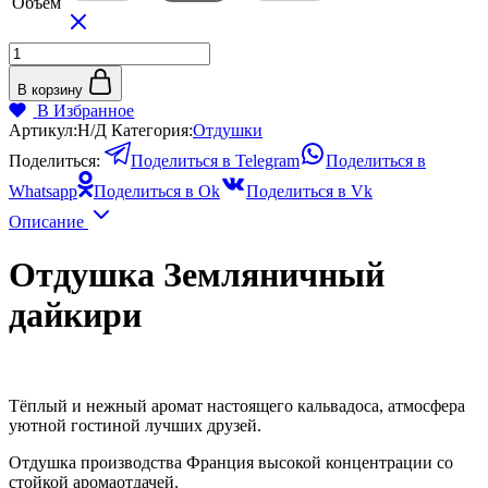
Объём
Количество
товара
Отдушка
В корзину
Земляничный
В Избранное
дайкири
Артикул:
Н/Д
Категория:
Отдушки
Поделиться:
Поделиться в Telegram
Поделиться в
Whatsapp
Поделиться в Ok
Поделиться в Vk
Описание
Отдушка Земляничный
дайкири
Тёплый и нежный аромат настоящего кальвадоса, атмосфера
уютной гостиной лучших друзей.
Отдушка производства Франция высокой концентрации со
стойкой аромаотдачей.