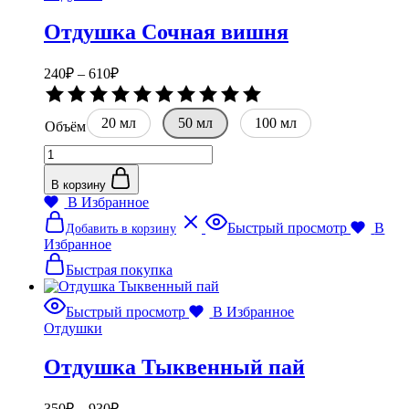
Отдушка Сочная вишня
Диапазон
240
₽
–
610
₽
цен:
Оценка
240₽
0
20 мл
–
50 мл
100 мл
из
Объём
5
610₽
Количество
товара
Отдушка
В корзину
Сочная
В Избранное
вишня
Этот
Быстрый просмотр
В
Добавить в корзину
товар
Избранное
имеет
несколько
Быстрая покупка
вариаций.
Опции
Быстрый просмотр
В Избранное
можно
Отдушки
выбрать
на
Отдушка Тыквенный пай
странице
товара.
Диапазон
350
₽
–
930
₽