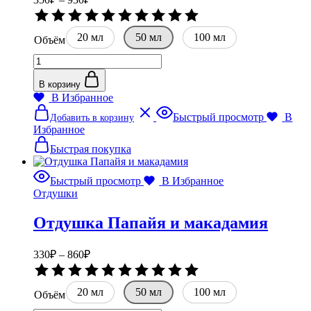
цен:
Оценка
350₽
0
20 мл
–
50 мл
100 мл
из
Объём
5
930₽
Количество
товара
Отдушка
В корзину
Тыквенный
В Избранное
пай
Этот
Быстрый просмотр
В
Добавить в корзину
товар
Избранное
имеет
несколько
Быстрая покупка
вариаций.
Опции
Быстрый просмотр
В Избранное
можно
Отдушки
выбрать
на
Отдушка Папайя и макадамия
странице
товара.
Диапазон
330
₽
–
860
₽
цен:
Оценка
330₽
0
20 мл
–
50 мл
100 мл
из
Объём
5
860₽