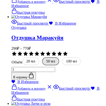
Быстрый просмотр
В
Добавить в корзину
товар
Избранное
имеет
несколько
Быстрая покупка
вариаций.
Опции
Быстрый просмотр
В Избранное
можно
Отдушки
выбрать
на
Отдушка Маракуйя
странице
товара.
Диапазон
290
₽
–
770
₽
цен:
Оценка
290₽
0
20 мл
–
50 мл
100 мл
из
Объём
5
770₽
Количество
товара
Отдушка
В корзину
Маракуйя
В Избранное
Этот
Быстрый просмотр
В
Добавить в корзину
товар
Избранное
имеет
несколько
Быстрая покупка
вариаций.