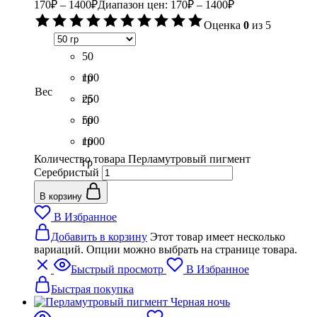
170
₽
–
1400
₽
Диапазон цен: 170₽ – 1400₽
Оценка
0
из 5
50
гр
100
Вес
гр
250
гр
500
гр
1000
Количество товара Перламутровый пигмент
гр
Серебристый
В корзину
В Избранное
Добавить в корзину
Этот товар имеет несколько
вариаций. Опции можно выбрать на странице товара.
Быстрый просмотр
В Избранное
Быстрая покупка