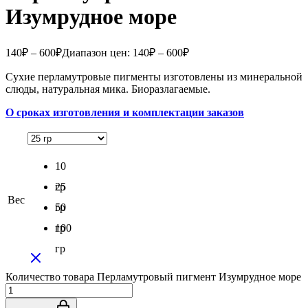
Изумрудное море
140
₽
–
600
₽
Диапазон цен: 140₽ – 600₽
Сухие перламутровые пигменты изготовлены из минеральной
слюды, натуральная мика. Биоразлагаемые.
О сроках изготовления и комплектации заказов
10
гр
25
Вес
гр
50
гр
100
гр
Количество товара Перламутровый пигмент Изумрудное море