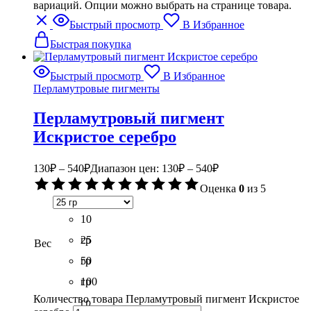
вариаций. Опции можно выбрать на странице товара.
Быстрый просмотр
В Избранное
Быстрая покупка
Быстрый просмотр
В Избранное
Перламутровые пигменты
Перламутровый пигмент
Искристое серебро
130
₽
–
540
₽
Диапазон цен: 130₽ – 540₽
Оценка
0
из 5
10
гр
25
Вес
гр
50
гр
100
Количество товара Перламутровый пигмент Искристое
гр