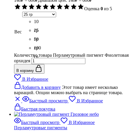
140
₽
–
600
₽
Диапазон цен: 140₽ – 600₽
Оценка
0
из 5
10
гр
25
Вес
гр
50
гр
100
Количество товара Перламутровый пигмент Фиолетовая
гр
орхидея
В корзину
В Избранное
Добавить в корзину
Этот товар имеет несколько
вариаций. Опции можно выбрать на странице товара.
Быстрый просмотр
В Избранное
Быстрая покупка
Быстрый просмотр
В Избранное
Перламутровые пигменты