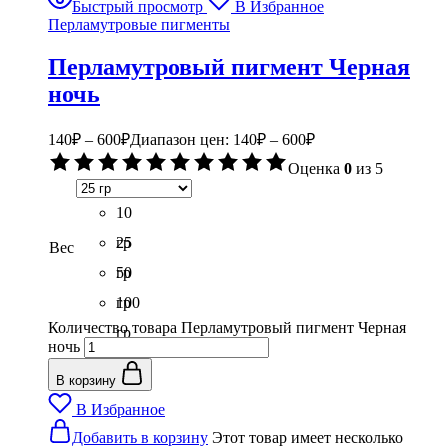
Быстрый просмотр
В Избранное
Перламутровые пигменты
Перламутровый пигмент Черная
ночь
140
₽
–
600
₽
Диапазон цен: 140₽ – 600₽
Оценка
0
из 5
10
гр
25
Вес
гр
50
гр
100
Количество товара Перламутровый пигмент Черная
гр
ночь
В корзину
В Избранное
Добавить в корзину
Этот товар имеет несколько