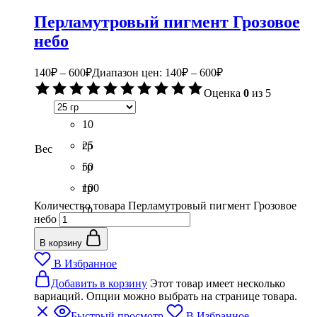
Перламутровый пигмент Грозовое
небо
140
₽
–
600
₽
Диапазон цен: 140₽ – 600₽
Оценка
0
из 5
10
гр
25
Вес
гр
50
гр
100
Количество товара Перламутровый пигмент Грозовое
гр
небо
В корзину
В Избранное
Добавить в корзину
Этот товар имеет несколько
вариаций. Опции можно выбрать на странице товара.
Быстрый просмотр
В Избранное