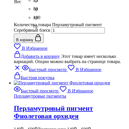
гр
25
Вес
гр
50
гр
100
Количество товара Перламутровый пигмент
гр
Серебряный блеск
В корзину
В Избранное
Добавить в корзину
Этот товар имеет несколько
вариаций. Опции можно выбрать на странице товара.
Быстрый просмотр
В Избранное
Быстрая покупка
Быстрый просмотр
В Избранное
Перламутровые пигменты
Перламутровый пигмент
Фиолетовая орхидея