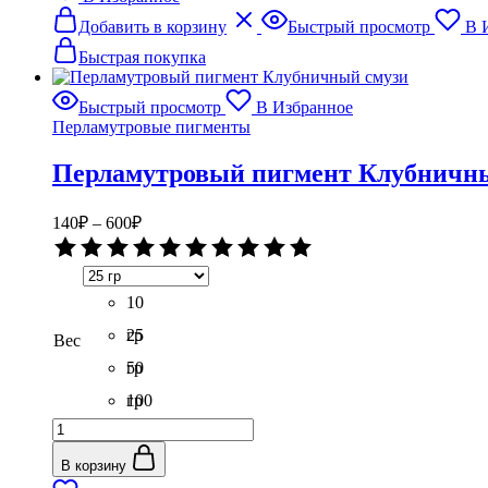
Бронзовый
Этот
Добавить в корзину
Быстрый просмотр
В 
товар
имеет
Быстрая покупка
несколько
вариаций.
Быстрый просмотр
В Избранное
Опции
Перламутровые пигменты
можно
выбрать
Перламутровый пигмент Клубничн
на
странице
товара.
Диапазон
140
₽
–
600
₽
цен:
Оценка
140₽
0
–
из
5
10
600₽
гр
25
Вес
гр
50
гр
100
Количество
гр
товара
Перламутровый
В корзину
пигмент