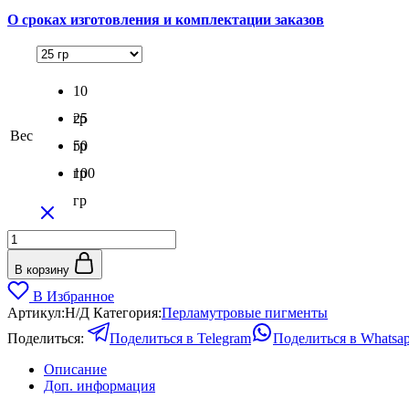
–
О сроках изготовления и комплектации заказов
600₽
10
гр
25
Вес
гр
50
гр
100
гр
Количество
товара
Перламутровый
В корзину
пигмент
В Избранное
Розовый
Артикул:
Н/Д
Категория:
Перламутровые пигменты
фламинго
Поделиться:
Поделиться в Telegram
Поделиться в Whatsa
Описание
Доп. информация