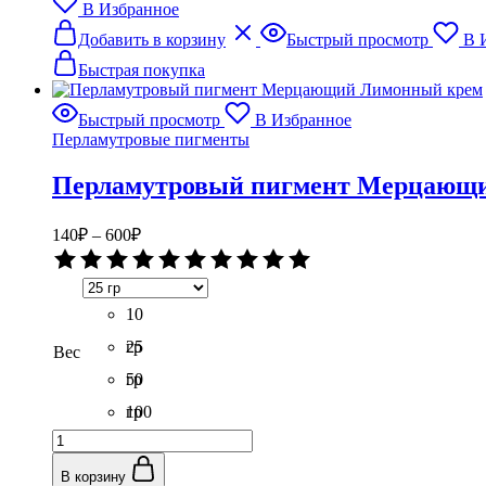
В Избранное
Клубничный
Этот
смузи
Добавить в корзину
Быстрый просмотр
В 
товар
имеет
Быстрая покупка
несколько
вариаций.
Быстрый просмотр
В Избранное
Опции
Перламутровые пигменты
можно
выбрать
Перламутровый пигмент Мерцающ
на
странице
товара.
Диапазон
140
₽
–
600
₽
цен:
Оценка
140₽
0
–
из
5
10
600₽
гр
25
Вес
гр
50
гр
100
Количество
гр
товара
Перламутровый
В корзину