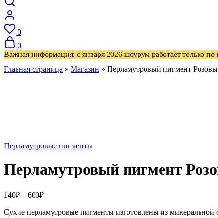
0
0
Важная информация: с января 2026 шоурум работает только по
Главная страница
»
Магазин
»
Перламутровый пигмент Розовы
Перламутровые пигменты
Перламутровый пигмент Роз
Диапазон
140
₽
–
600
₽
цен:
Сухие перламутровые пигменты изготовлены из минеральной с
140₽