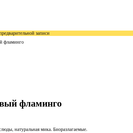
 предварительной записи
й фламинго
овый фламинго
люды, натуральная мика. Биоразлагаемые.