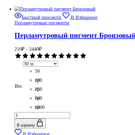
Быстрый просмотр
В Избранное
Перламутровые пигменты
Перламутровый пигмент Бронзовы
Диапазон
210
₽
–
2440
₽
цен:
Оценка
210₽
0
–
из
5
50
2440₽
гр
100
Вес
гр
250
гр
500
гр
1000
Количество
гр
товара
Перламутровый
В корзину
пигмент
В Избранное