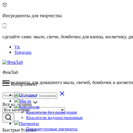
Ингредиенты для творчества
сделайте сами: мыло, свечи, бомбочки для ванны, косметику,
Vk
Telegram
ФеяЛаб
Ингредиенты для домашнего мыла, свечей, бомбочек и космет
Ассортимент
Отдушки
Масла
Все категории
Красители
Красители без разведения
Красители водорастворимые
Пигменты
Перламутровые пигменты
Быстрые ссылки