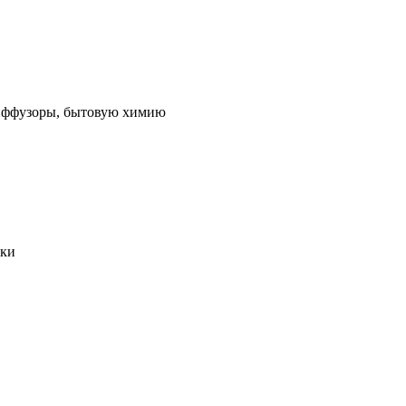
 диффузоры, бытовую химию
ики