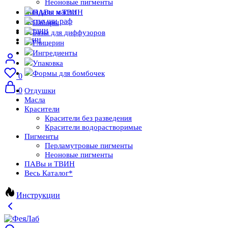
Неоновые пигменты
миндаля масло
ПАВы и ТВИН
масло ши раф
Наборы
бетаин
Базы для диффузоров
твин
Глицерин
Ингредиенты
Упаковка
Формы для бомбочек
0
0
Отдушки
Масла
Красители
Красители без разведения
Красители водорастворимые
Пигменты
Перламутровые пигменты
Неоновые пигменты
ПАВы и ТВИН
Весь Каталог
*
Инструкции