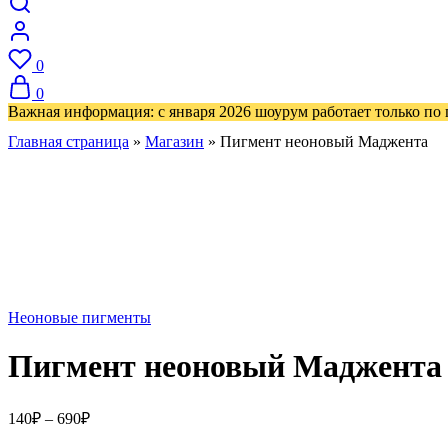
0
0
Важная информация: с января 2026 шоурум работает только по
Главная страница
»
Магазин
»
Пигмент неоновый Маджента
Неоновые пигменты
Пигмент неоновый Маджента
Диапазон
140
₽
–
690
₽
цен: