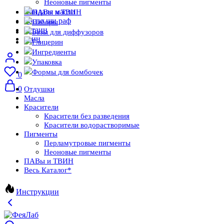
Неоновые пигменты
миндаля масло
ПАВы и ТВИН
масло ши раф
Наборы
бетаин
Базы для диффузоров
твин
Глицерин
Ингредиенты
Упаковка
Формы для бомбочек
0
0
Отдушки
Масла
Красители
Красители без разведения
Красители водорастворимые
Пигменты
Перламутровые пигменты
Неоновые пигменты
ПАВы и ТВИН
Весь Каталог
*
Инструкции