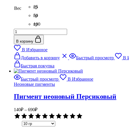
гр
25
Вес
гр
50
гр
100
Количество
гр
товара
Пигмент
В корзину
неоновый
В Избранное
Розовый
Этот
Добавить в корзину
Быстрый просмотр
В 
товар
имеет
Быстрая покупка
несколько
вариаций.
Быстрый просмотр
В Избранное
Опции
Неоновые пигменты
можно
выбрать
Пигмент неоновый Персиковый
на
странице
товара.
Диапазон
140
₽
–
690
₽
цен:
Оценка
140₽
0
–
из