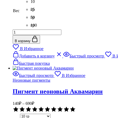
5
10
690₽
гр
25
Вес
гр
50
гр
100
Количество
гр
товара
Пигмент
В корзину
неоновый
В Избранное
Персиковый
Этот
Добавить в корзину
Быстрый просмотр
В 
товар
имеет
Быстрая покупка
несколько
вариаций.
Быстрый просмотр
В Избранное
Опции
Неоновые пигменты
можно
выбрать
Пигмент неоновый Аквамарин
на
странице
товара.
Диапазон
140
₽
–
690
₽
цен:
Оценка
140₽
0
–
из