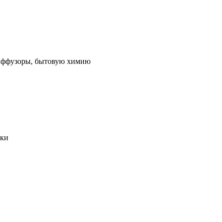
 диффузоры, бытовую химию
ики