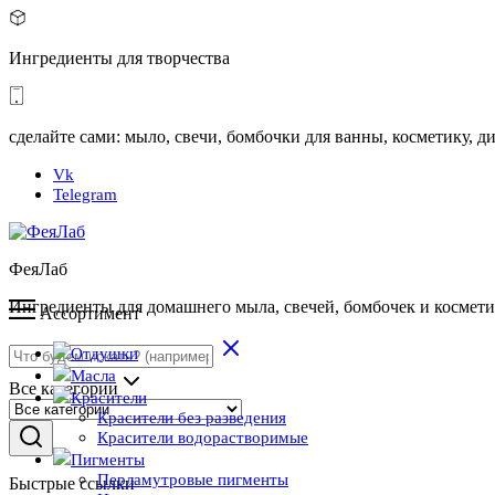
Ингредиенты для творчества
сделайте сами: мыло, свечи, бомбочки для ванны, косметику,
Vk
Telegram
ФеяЛаб
Ингредиенты для домашнего мыла, свечей, бомбочек и космет
Ассортимент
Отдушки
Масла
Все категории
Красители
Красители без разведения
Красители водорастворимые
Пигменты
Перламутровые пигменты
Быстрые ссылки