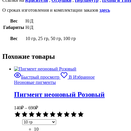
Ссылки на
Красители
,
Отдушки
,
Перламутр
,
ПАВы и ТВ
О сроках изготовления и комплектации заказов
здесь
Вес
Н/Д
Габариты
Н/Д
Вес
10 гр, 25 гр, 50 гр, 100 гр
Похожие товары
Быстрый просмотр
В Избранное
Неоновые пигменты
Пигмент неоновый Розовый
Диапазон
140
₽
–
690
₽
цен:
Оценка
140₽
0
–
из
5
10
690₽