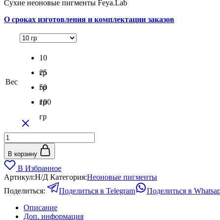
Сухие неоновые пигменты Feya.Lab
140₽
–
О сроках изготовления и комплектации заказов
690₽
10
гр
25
Вес
гр
50
гр
100
гр
Количество
товара
Пигмент
В корзину
неоновый
В Избранное
Маджента
Артикул:
Н/Д
Категория:
Неоновые пигменты
Поделиться:
Поделиться в Telegram
Поделиться в Whatsa
Описание
Доп. информация