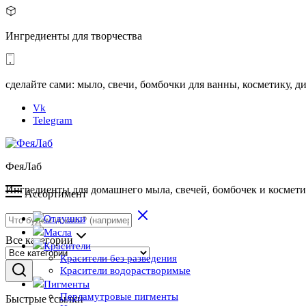
Ингредиенты для творчества
сделайте сами: мыло, свечи, бомбочки для ванны, косметику,
Vk
Telegram
ФеяЛаб
Ингредиенты для домашнего мыла, свечей, бомбочек и космет
Ассортимент
Отдушки
Масла
Все категории
Красители
Красители без разведения
Красители водорастворимые
Пигменты
Перламутровые пигменты
Быстрые ссылки