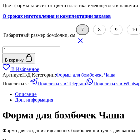
Цвет формы зависит от цвета пластика имеющегося в наличии 
О сроках изготовления и комплектации заказов
7
8
9
10
Габаритный размер бомбочки, см
Количество
товара
Форма
В корзину
для
В Избранное
бомбочек
Артикул:
Н/Д
Категории:
Формы для бомбочек
,
Чаша
Чаша
Поделиться:
Поделиться в Telegram
Поделиться в Whatsa
Описание
Доп. информация
Форма для бомбочек Чаша
Форма для создания идеальных бомбочек шипучек для ванны.