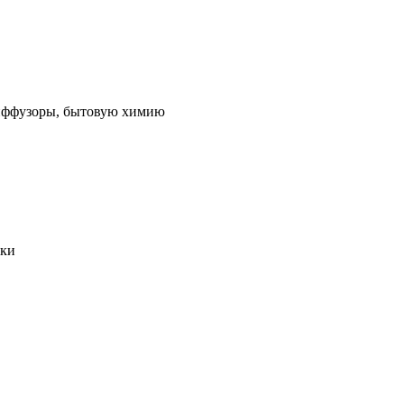
 диффузоры, бытовую химию
ики