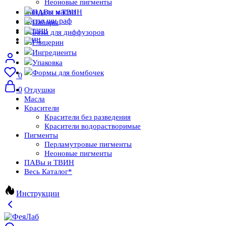
Неоновые пигменты
миндаля масло
ПАВы и ТВИН
масло ши раф
Наборы
бетаин
Базы для диффузоров
твин
Глицерин
Ингредиенты
Упаковка
Формы для бомбочек
0
0
Отдушки
Масла
Красители
Красители без разведения
Красители водорастворимые
Пигменты
Перламутровые пигменты
Неоновые пигменты
ПАВы и ТВИН
Весь Каталог
*
Инструкции