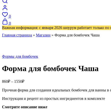
0
0
Важная информация: с января 2026 шоурум работает только по
Главная страница
»
Магазин
»
Форма для бомбочек Чаша
Формы для бомбочек
Форма для бомбочек Чаша
Диапазон
860
₽
–
1550
₽
цен:
Прочная форма для создания идеальных бомбочек для ванны в
860₽
–
Инструкция и рецепт из простых ингредиентов в комплекте
1550₽
Смотрите описание ниже