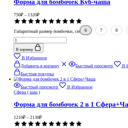
Форма для бомбочек Куб-чаша
на
странице
товара.
Диапазон
750
₽
–
1320
₽
цен:
Оценка
750₽
0
–
из
6
7
8
Габаритный размер бомбочки, см
5
1320₽
Количество
товара
Форма
В корзину
для
В Избранное
бомбочек
Этот
Куб-
Добавить в корзину
Быстрый просмотр
В 
товар
чаша
имеет
Быстрая покупка
несколько
вариаций.
Быстрый просмотр
В Избранное
Опции
Сфера ( шар )
можно
выбрать
Форма для бомбочек 2 в 1 Сфера+Ч
на
странице
товара.
Диапазон
1210
₽
–
2130
₽
цен:
Оценка
1210₽
0