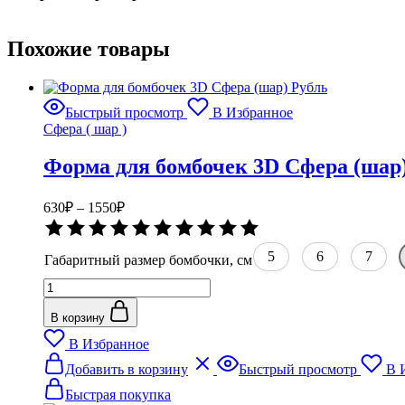
Похожие товары
Быстрый просмотр
В Избранное
Сфера ( шар )
Форма для бомбочек 3D Сфера (шар
Диапазон
630
₽
–
1550
₽
цен:
Оценка
630₽
0
–
из
5
6
7
Габаритный размер бомбочки, см
5
1550₽
Количество
товара
Форма
В корзину
для
В Избранное
бомбочек
Этот
3D
Добавить в корзину
Быстрый просмотр
В 
товар
Сфера
имеет
Быстрая покупка
(шар)