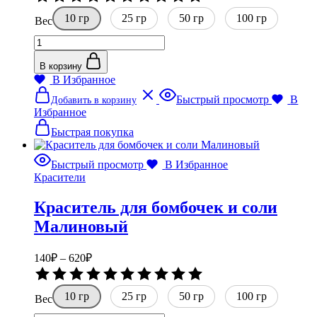
130₽
0
10 гр
–
25 гр
50 гр
из
100 гр
Вес
5
600₽
Количество
товара
Краситель
В корзину
водорастворимый
В Избранное
Голубой
Этот
Быстрый просмотр
В
Добавить в корзину
товар
Избранное
имеет
несколько
Быстрая покупка
вариаций.
Опции
Быстрый просмотр
В Избранное
можно
Красители
выбрать
на
Краситель для бомбочек и соли
странице
товара.
Малиновый
Диапазон
140
₽
–
620
₽
цен:
Оценка
140₽
0
10 гр
–
25 гр
50 гр
из
100 гр
Вес
5
620₽