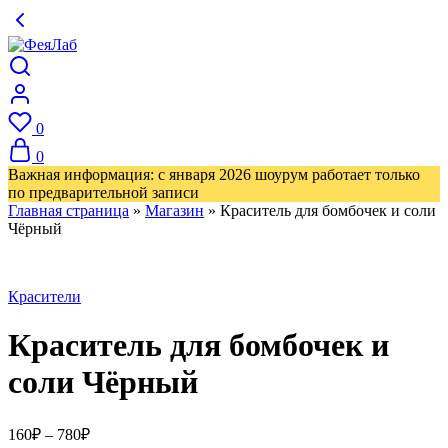
0
0
Важная информация: с января 2026 шоурум работает только
по предварительной записи
Главная страница
»
Магазин
»
Краситель для бомбочек и соли
Чёрный
Красители
Краситель для бомбочек и
соли Чёрный
Диапазон
160
₽
–
780
₽