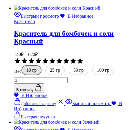
Быстрый просмотр
В Избранное
Красители
Краситель для бомбочек и соли
Красный
Диапазон
140
₽
–
620
₽
цен:
Оценка
140₽
0
10 гр
–
25 гр
50 гр
из
100 гр
Вес
5
620₽
Количество
товара
Краситель
В корзину
для
В Избранное
бомбочек
Этот
Быстрый просмотр
В
Добавить в корзину
и
товар
Избранное
соли
имеет
Красный
несколько
Быстрая покупка
вариаций.
Опции