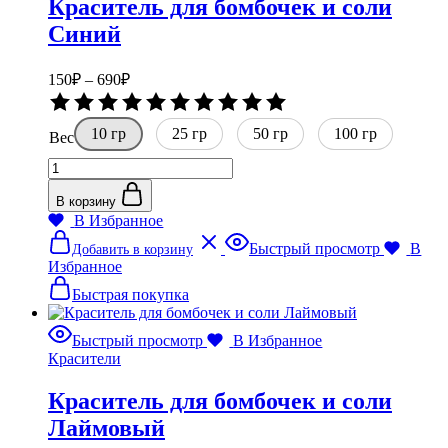
Краситель для бомбочек и соли
странице
товара.
Синий
Диапазон
150
₽
–
690
₽
цен:
Оценка
150₽
0
10 гр
–
25 гр
50 гр
из
100 гр
Вес
5
690₽
Количество
товара
Краситель
В корзину
для
В Избранное
бомбочек
Этот
Быстрый просмотр
В
Добавить в корзину
и
товар
Избранное
соли
имеет
Синий
несколько
Быстрая покупка
вариаций.
Опции
Быстрый просмотр
В Избранное
можно
Красители
выбрать
на
Краситель для бомбочек и соли
странице
товара.
Лаймовый