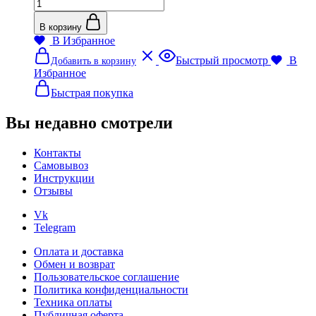
Количество
товара
Краситель
В корзину
для
В Избранное
бомбочек
Этот
Быстрый просмотр
В
Добавить в корзину
и
товар
Избранное
соли
имеет
Малиновый
несколько
Быстрая покупка
вариаций.
Опции
Вы недавно смотрели
можно
выбрать
Контакты
на
Самовывоз
странице
Инструкции
товара.
Отзывы
Vk
Telegram
Оплата и доставка
Обмен и возврат
Пользовательское соглашение
Политика конфиденциальности
Техника оплаты
Публичная оферта