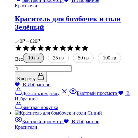
Быстрый просмотр
В Избранное
можно
Красители
выбрать
на
Краситель для бомбочек и соли
странице
товара.
Зелёный
Диапазон
140
₽
–
620
₽
цен:
Оценка
140₽
0
10 гр
–
25 гр
50 гр
из
100 гр
Вес
5
620₽
Количество
товара
Краситель
В корзину
для
В Избранное
бомбочек
Этот
Быстрый просмотр
В
Добавить в корзину
и
товар
Избранное
соли
имеет
Зелёный
несколько
Быстрая покупка
вариаций.
Опции
Быстрый просмотр
В Избранное
можно
Красители
выбрать
на