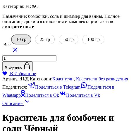
цен:
Категория: FD&С
160₽
–
Назначение: бомбочки, соль и шиммер для ванны. Полное
780₽
описание, сроки изготовления и комплектации заказов
смотрите ниже
10 гр
25 гр
50 гр
100 гр
Вес
Количество
товара
Краситель
В корзину
для
В Избранное
бомбочек
Артикул:
Н/Д
Категории:
Красители
,
Красители без разведения
и
Поделиться:
Поделиться в Telegram
Поделиться в
соли
Чёрный
Whatsapp
Поделиться в Ok
Поделиться в Vk
Описание
Краситель для бомбочек и
соли Чёрный