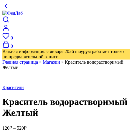
0
0
Важная информация: с января 2026 шоурум работает только
по предварительной записи
Главная страница
»
Магазин
»
Краситель водорастворимый
Желтый
Красители
Краситель водорастворимый
Желтый
Диапазон
120
₽
–
520
₽