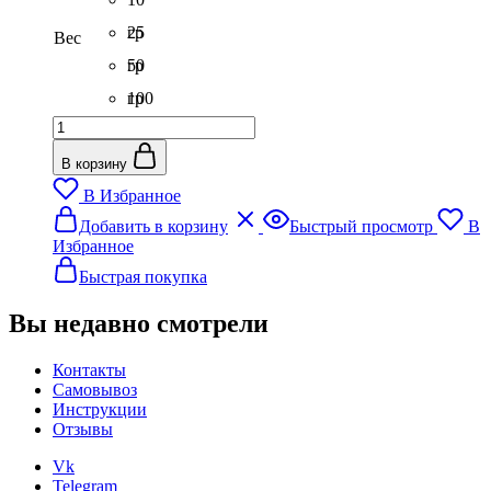
620₽
гр
25
Вес
гр
50
гр
100
Количество
гр
товара
Краситель
В корзину
для
В Избранное
бомбочек
Этот
и
Добавить в корзину
Быстрый просмотр
В
товар
соли
Избранное
имеет
Шоколадный
несколько
Быстрая покупка
вариаций.
Опции
Вы недавно смотрели
можно
выбрать
Контакты
на
Самовывоз
странице
Инструкции
товара.
Отзывы
Vk
Telegram