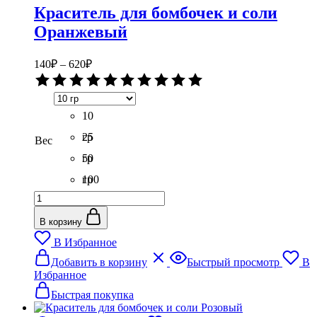
Краситель для бомбочек и соли
Оранжевый
Диапазон
140
₽
–
620
₽
цен:
Оценка
140₽
0
–
из
5
10
620₽
гр
25
Вес
гр
50
гр
100
Количество
гр
товара
Краситель
В корзину
для
В Избранное
бомбочек
Этот
и
Добавить в корзину
Быстрый просмотр
В
товар
соли
Избранное
имеет
Оранжевый
несколько
Быстрая покупка
вариаций.