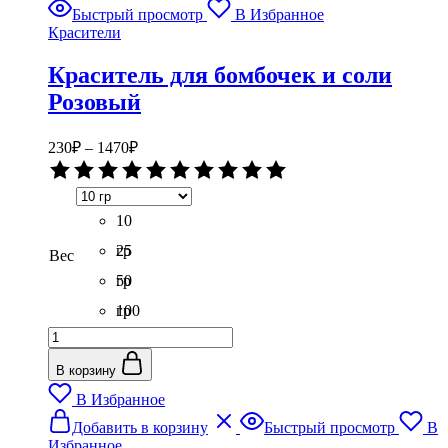
Опции
Быстрый просмотр
В Избранное
можно
Красители
выбрать
на
Краситель для бомбочек и соли
странице
товара.
Розовый
Диапазон
230
₽
–
1470
₽
цен:
Оценка
230₽
0
–
из
5
10
1470₽
гр
25
Вес
гр
50
гр
100
Количество
гр
товара
Краситель
В корзину
для
В Избранное
бомбочек
Этот
и
Добавить в корзину
Быстрый просмотр
В
товар
соли
Избранное