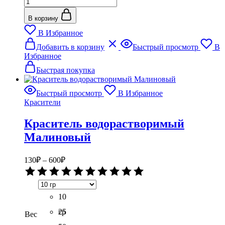
Количество
гр
товара
Краситель
В корзину
водорастворимый
В Избранное
Синий
Этот
Добавить в корзину
Быстрый просмотр
В
товар
Избранное
имеет
несколько
Быстрая покупка
вариаций.
Опции
Быстрый просмотр
В Избранное
можно
Красители
выбрать
на
Краситель водорастворимый
странице
товара.
Малиновый
Диапазон
130
₽
–
600
₽
цен:
Оценка
130₽
0
–
из
5
10
600₽
гр
25
Вес