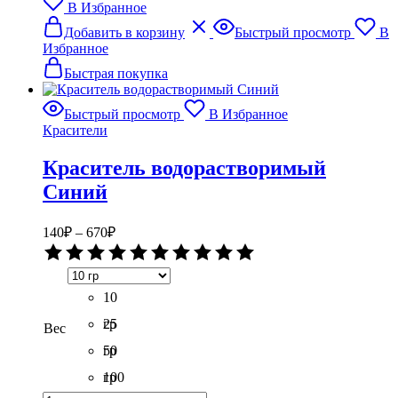
В Избранное
бомбочек
Этот
и
Добавить в корзину
Быстрый просмотр
В
товар
соли
Избранное
имеет
Лимонный
несколько
Быстрая покупка
вариаций.
Опции
Быстрый просмотр
В Избранное
можно
Красители
выбрать
на
Краситель водорастворимый
странице
товара.
Синий
Диапазон
140
₽
–
670
₽
цен:
Оценка
140₽
0
–
из
5
10
670₽
гр
25
Вес
гр
50
гр
100