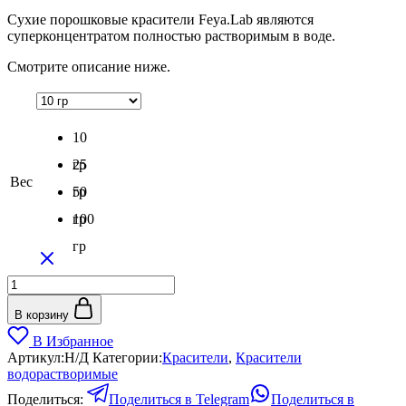
цен:
Сухие порошковые красители Feya.Lab являются
120₽
суперконцентратом полностью растворимым в воде.
–
520₽
Смотрите описание ниже.
10
гр
25
Вес
гр
50
гр
100
гр
Количество
товара
Краситель
В корзину
водорастворимый
В Избранное
Желтый
Артикул:
Н/Д
Категории:
Красители
,
Красители
водорастворимые
Поделиться:
Поделиться в Telegram
Поделиться в