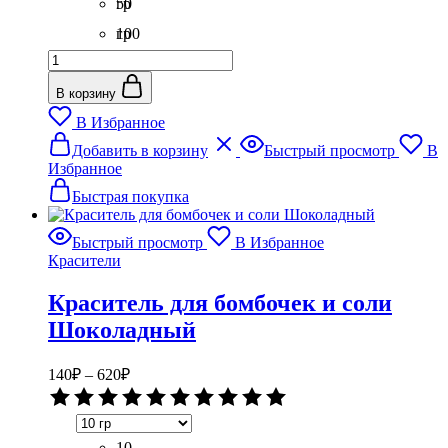
гр
50
гр
100
Количество
гр
товара
Краситель
В корзину
водорастворимый
В Избранное
Малиновый
Этот
Добавить в корзину
Быстрый просмотр
В
товар
Избранное
имеет
несколько
Быстрая покупка
вариаций.
Опции
Быстрый просмотр
В Избранное
можно
Красители
выбрать
на
Краситель для бомбочек и соли
странице
товара.
Шоколадный
Диапазон
140
₽
–
620
₽
цен:
Оценка
140₽
0
–
из
5
10