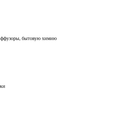
 диффузоры, бытовую химию
ики