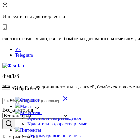
Ингредиенты для творчества
сделайте сами: мыло, свечи, бомбочки для ванны, косметику,
Vk
Telegram
ФеяЛаб
Ингредиенты для домашнего мыла, свечей, бомбочек и космет
Ассортимент
Отдушки
Масла
Все категории
Красители
Красители без разведения
Красители водорастворимые
Пигменты
Перламутровые пигменты
Быстрые ссылки