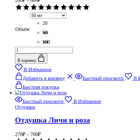
260
₽
–
660
₽
цен:
Оценка
260₽
0
–
из
5
20
660₽
Объём
мл
50
мл
100
Количество
мл
товара
Отдушка
В корзину
Клубничный
В Избранное
пломбир
Этот
Добавить в корзину
Быстрый просмотр
В 
товар
имеет
Быстрая покупка
несколько
вариаций.
Быстрый просмотр
В Избранное
Опции
Отдушки
можно
выбрать
Отдушка Личи и роза
на
странице
товара.
Диапазон
270
₽
–
700
₽
цен:
Оценка