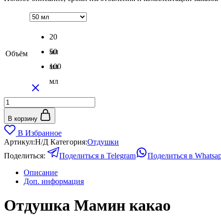
–
710₽
20
мл
50
Объём
мл
100
мл
Количество
товара
Отдушка
В корзину
Мамин
В Избранное
какао
Артикул:
Н/Д
Категория:
Отдушки
Поделиться:
Поделиться в Telegram
Поделиться в Whatsa
Описание
Доп. информация
Отдушка Мамин какао