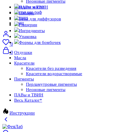
Неоновые пигменты
миндаля масло
ПАВы и ТВИН
масло ши раф
Наборы
бетаин
Базы для диффузоров
твин
Глицерин
Ингредиенты
Упаковка
Формы для бомбочек
0
0
Отдушки
Масла
Красители
Красители без разведения
Красители водорастворимые
Пигменты
Перламутровые пигменты
Неоновые пигменты
ПАВы и ТВИН
Весь Каталог
*
Инструкции