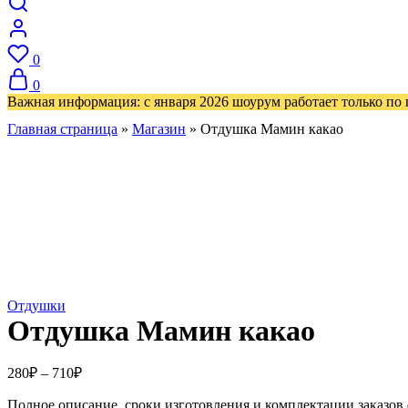
0
0
Важная информация: с января 2026 шоурум работает только по
Главная страница
»
Магазин
»
Отдушка Мамин какао
Отдушки
Отдушка Мамин какао
Диапазон
280
₽
–
710
₽
цен:
Полное описание, сроки изготовления и комплектации заказов
280₽